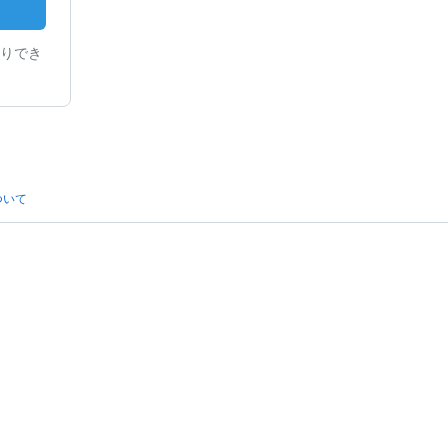
りでき
ついて