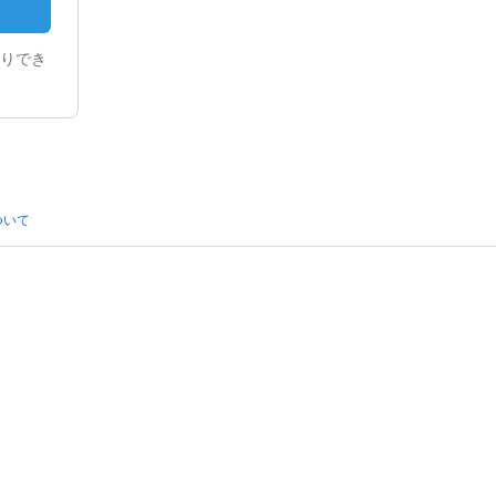
りでき
ついて