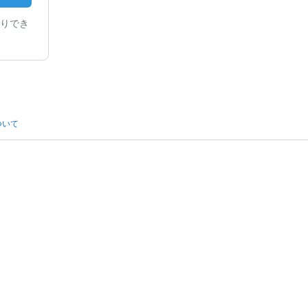
りでき
ついて