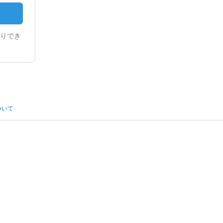
りでき
ついて