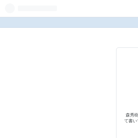
森秀樹
て書い