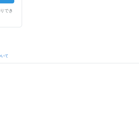
りでき
ついて