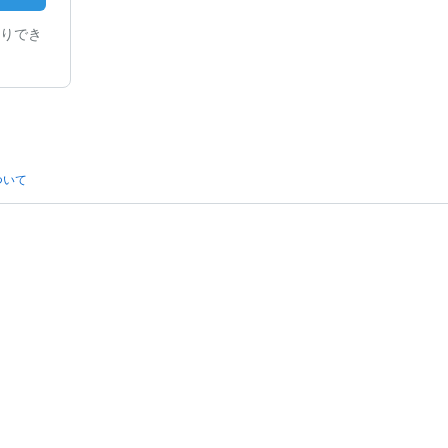
りでき
ついて