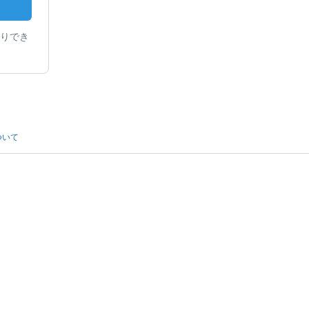
りでき
ついて