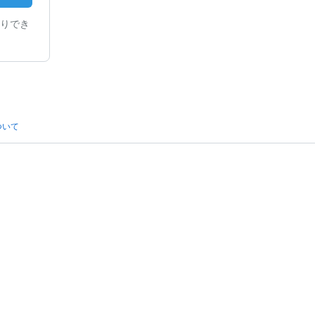
りでき
ついて