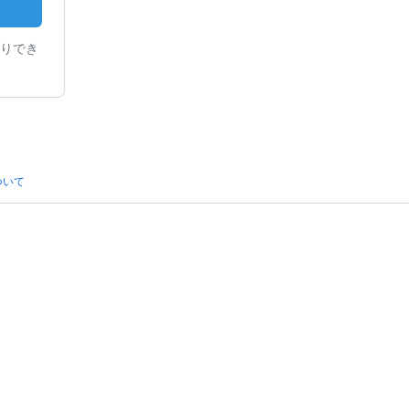
りでき
ついて