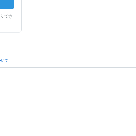
りでき
ついて