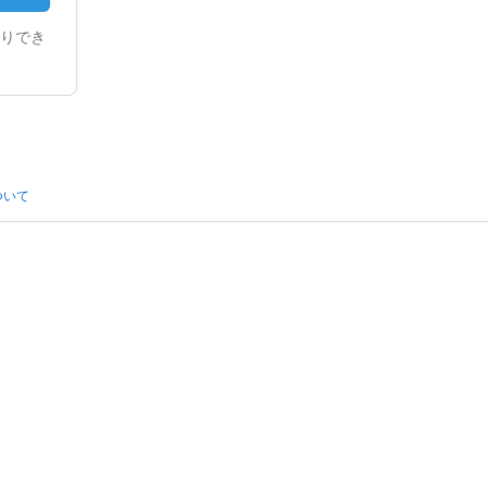
りでき
ついて