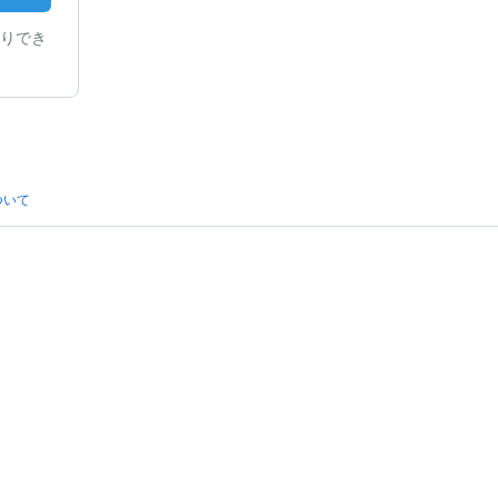
りでき
ついて