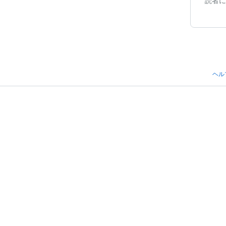
読者に
ヘル