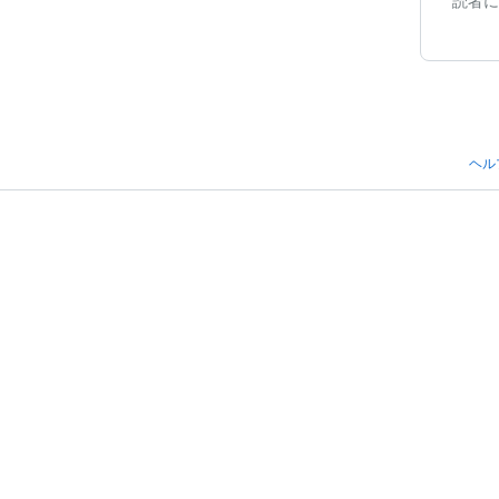
読者に
ヘル