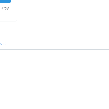
りでき
ついて