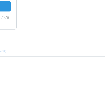
りでき
ついて