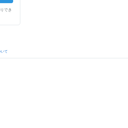
りでき
ついて