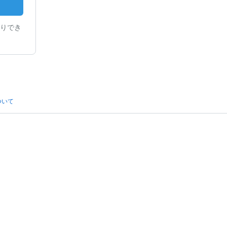
りでき
ついて