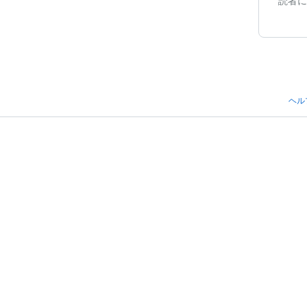
読者に
ヘル