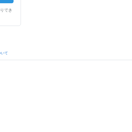
りでき
ついて