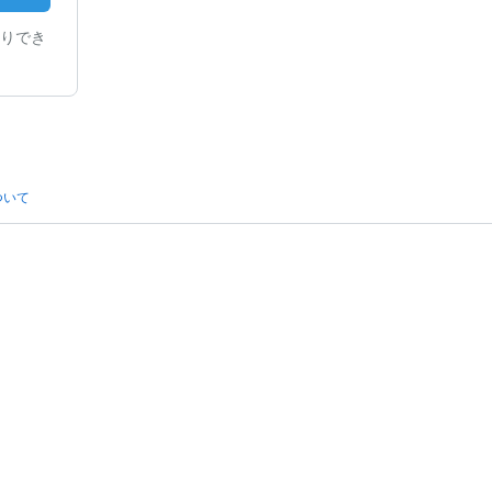
りでき
ついて