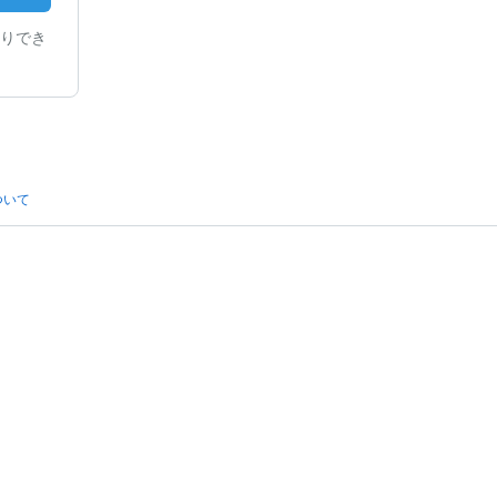
りでき
ついて