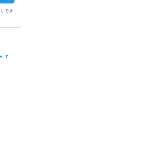
りでき
ついて