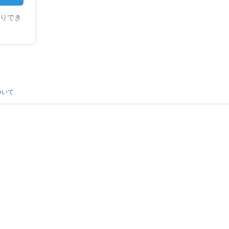
りでき
ついて