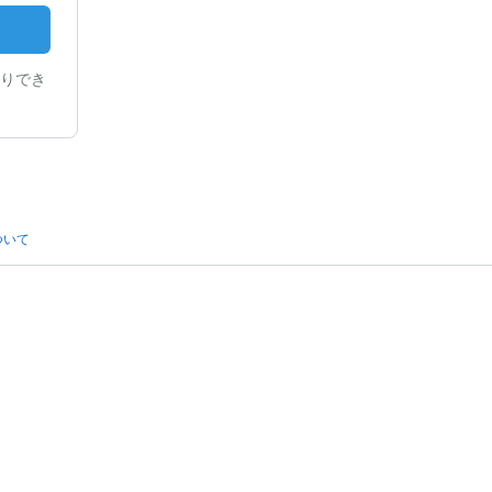
りでき
ついて