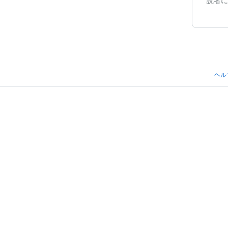
読者に
ヘル