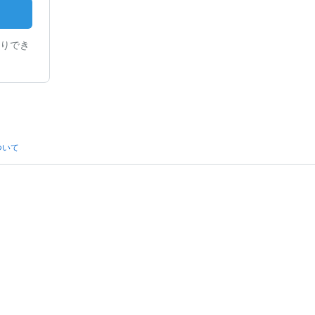
りでき
ついて