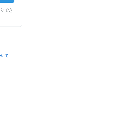
りでき
ついて