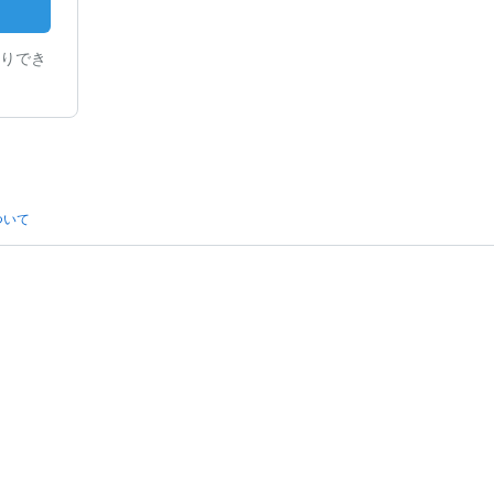
りでき
ついて