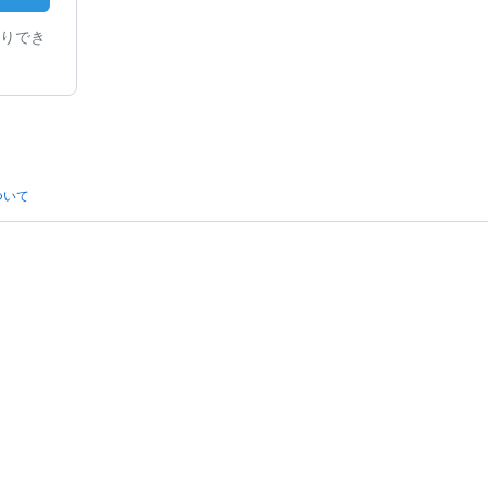
りでき
ついて