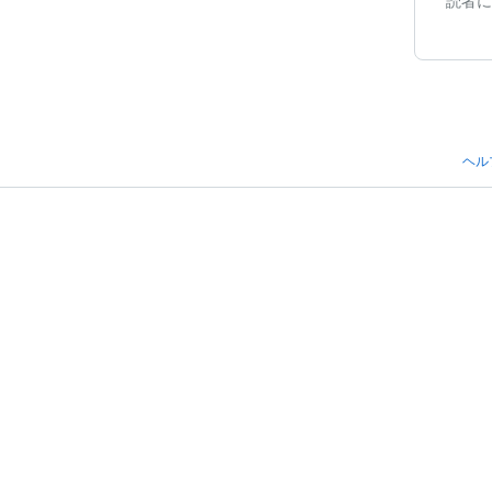
読者に
ヘル