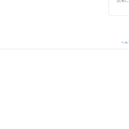
読者に
ヘル