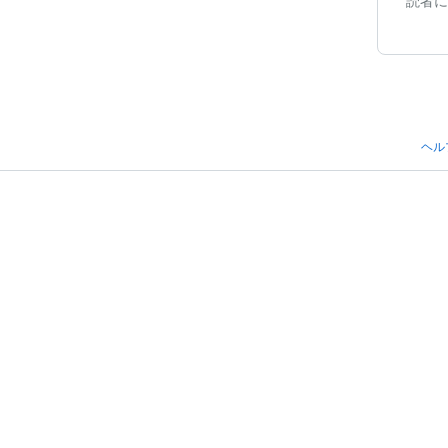
読者に
ヘル