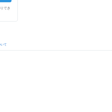
りでき
ついて