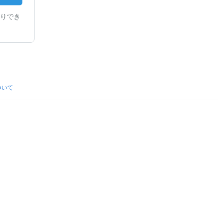
りでき
ついて