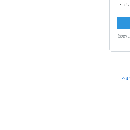
フラワ
読者に
ヘル