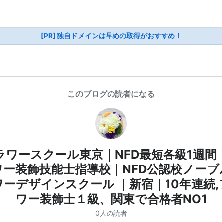
[PR] 独自ドメインは早めの取得がおすすめ！
このブログの読者になる
ラワースクール東京｜NFD最短各級1週間
ワー装飾技能士指導校｜NFD公認校ノーブ
ワーデザインスクール ｜新宿｜10年連続,
ワー装飾士１級、関東で合格者NO1
0人の読者