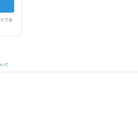
りでき
ついて