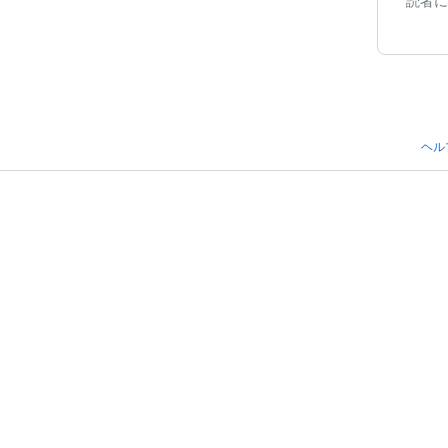
読者に
ヘル