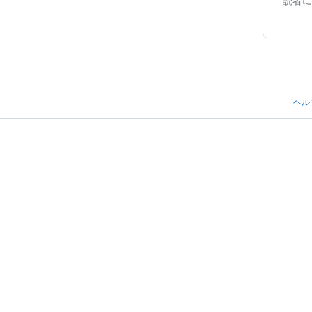
読者に
ヘル