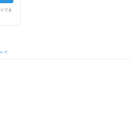
りでき
ついて