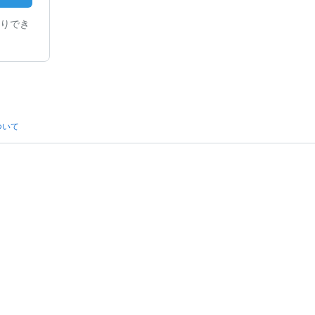
りでき
ついて