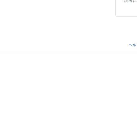
読者に
ヘル