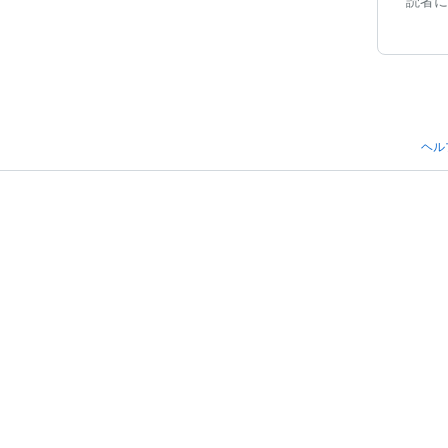
読者に
ヘル