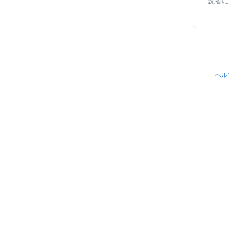
読者に
ヘル