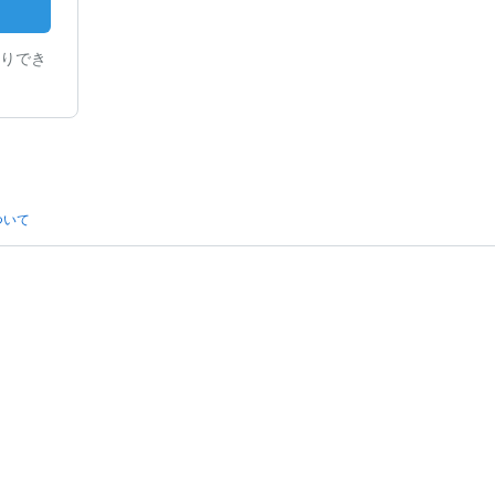
りでき
ついて