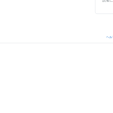
読者に
ヘル