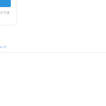
りでき
ついて