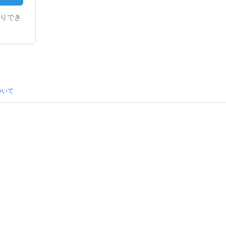
りでき
ついて