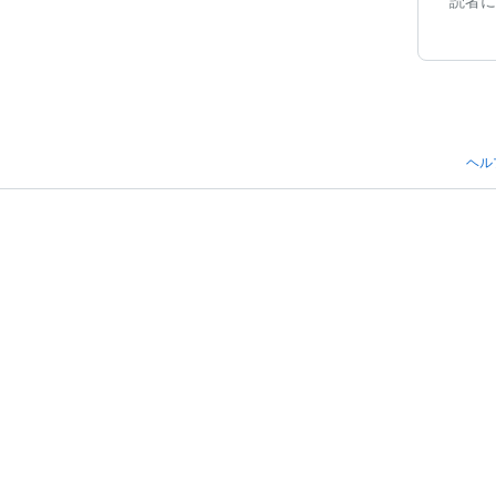
読者に
ヘル