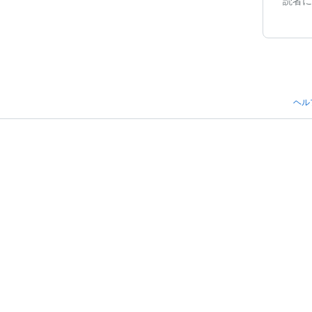
読者に
ヘル